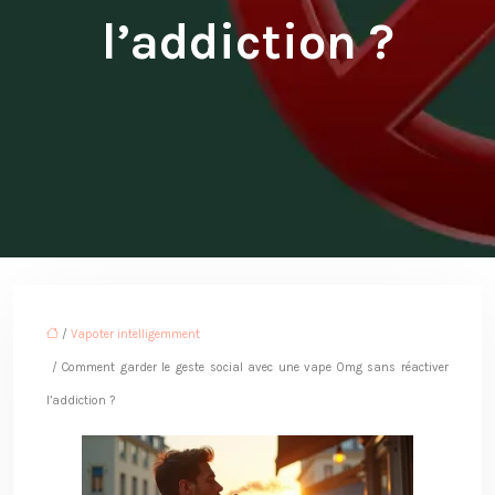
l’addiction ?
/
Vapoter intelligemment
/ Comment garder le geste social avec une vape 0mg sans réactiver
l’addiction ?