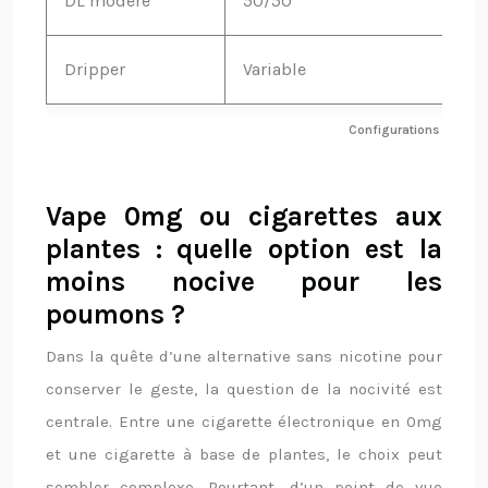
DL modéré
50/50
Dripper
Variable
P
Configurations optimale
Vape 0mg ou cigarettes aux
plantes : quelle option est la
moins nocive pour les
poumons ?
Dans la quête d’une alternative sans nicotine pour
conserver le geste, la question de la nocivité est
centrale. Entre une cigarette électronique en 0mg
et une cigarette à base de plantes, le choix peut
sembler complexe. Pourtant, d’un point de vue