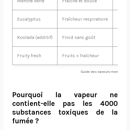
Menthe verte
Fraîche et douce
★★★
Eucalyptus
Fraîcheur respiratoire
★★★
Koolada (additif)
Froid sans goût
★★★
Fruity fresh
Fruits + fraîcheur
★★★
Guide des saveurs mentholées 
Pourquoi la vapeur ne
contient-elle pas les 4000
substances toxiques de la
fumée ?